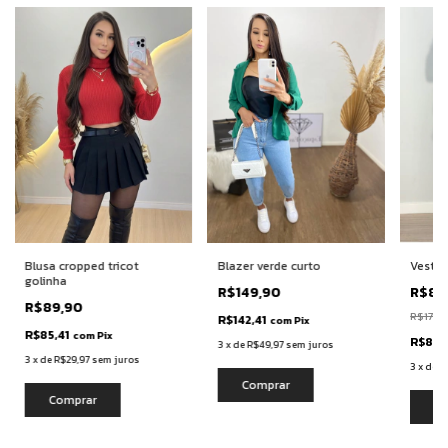
Blusa cropped tricot
Blazer verde curto
Vestid
golinha
R$149,90
R$89
R$89,90
R$179,
R$142,41
com
Pix
R$85,41
com
Pix
R$85,
3
x
de
R$49,97
sem juros
3
x
de
R$29,97
sem juros
3
x
de
R
Comprar
Comprar
Co