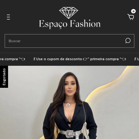
0
 compra "👈
💃 Use o cupom de desconto 👉" primeira compra "👈
💃 Us
Esgotado