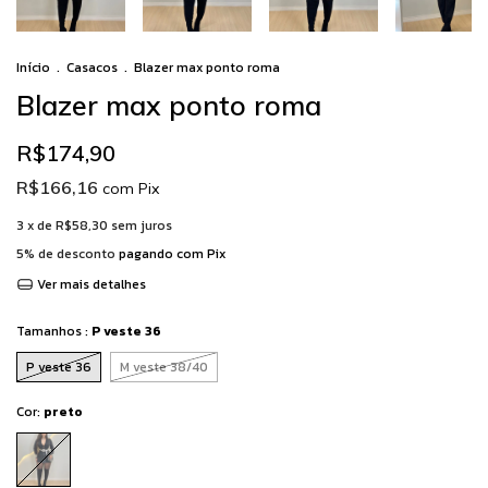
Início
.
Casacos
.
Blazer max ponto roma
Blazer max ponto roma
R$174,90
R$166,16
com
Pix
3
x de
R$58,30
sem juros
5% de desconto
pagando com Pix
Ver mais detalhes
Tamanhos :
P veste 36
P veste 36
M veste 38/40
Cor:
preto