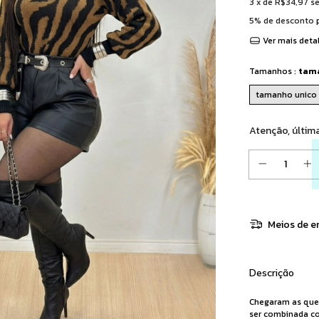
3
x de
R$34,97
s
5% de desconto
p
Ver mais deta
Tamanhos :
tama
tamanho unico 
Atenção, últim
Meios de e
Descrição
Chegaram as queri
ser combinada c