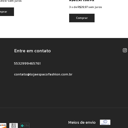
R$85,41
com
Pix
49,97
sem juros
3
x
de
R$29,97
sem juros
mprar
Comprar
Entre em contato
5532999465761
contato@lojaespacofashion.com.br
Meios de envio