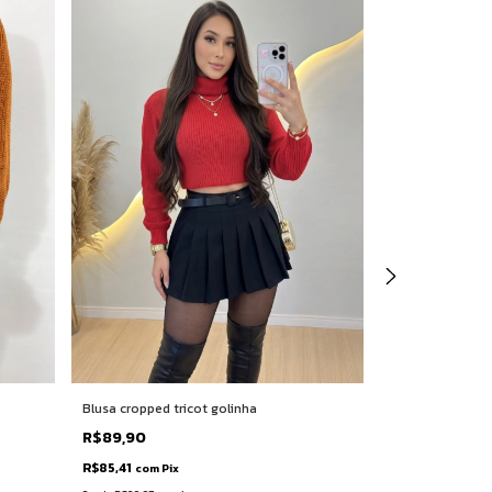
Blusa cropped tricot golinha
Casaco ted onça
R$89,90
R$269,90
R$85,41
R$256,41
com
Pix
com
Pi