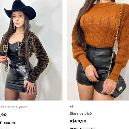
+4
 ted animal print
Blusa de tricô
9,90
R$89,90
41
com
Pix