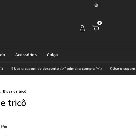
0
ido
Acessórios
Calça
 Use o cupom de desconto 👉" primeira compra "👈
💃 Use o cupom de des
.
Blusa de tricô
e tricô
Pix