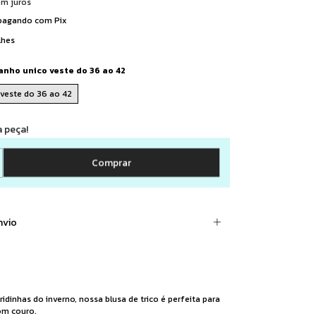
em juros
agando com Pix
lhes
nho unico veste do 36 ao 42
veste do 36 ao 42
a peça!
nvio
dinhas do inverno, nossa blusa de trico é perfeita para
om couro.