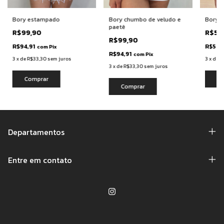
Bory estampado
Bory chumbo de veludo e
Bory p
paetê
R$99,90
R$59
R$99,90
R$94,91
R$56,
com
Pix
R$94,91
com
Pix
3
x
de
R$33,30
sem juros
3
x
de
R
3
x
de
R$33,30
sem juros
Comprar
Co
Comprar
Departamentos
Entre em contato