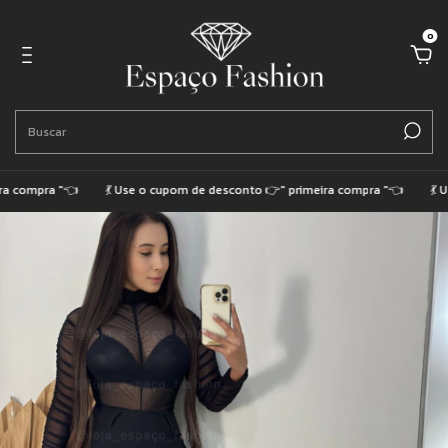
0
 compra "👈
💃 Use o cupom de desconto 👉" primeira compra "👈
💃 Us