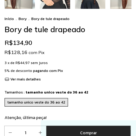
Início
.
Bory
.
Bory de tule drapeado
Bory de tule drapeado
R$134,90
R$128,16
com
Pix
3
x de
R$44,97
sem juros
5% de desconto
pagando com Pix
Ver mais detalhes
Tamanhos :
tamanho unico veste do 36 ao 42
tamanho unico veste do 36 ao 42
Atenção, última peça!