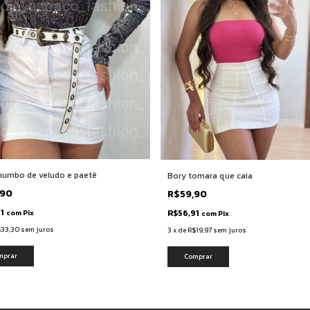
humbo de veludo e paetê
Bory tomara que caia
,90
R$59,90
91
R$56,91
com
Pix
com
Pix
$33,30
sem juros
3
x
de
R$19,97
sem juros
mprar
Comprar