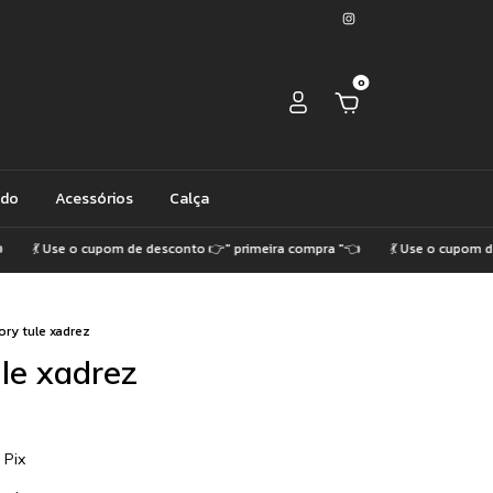
0
ido
Acessórios
Calça
 Use o cupom de desconto 👉" primeira compra "👈
💃 Use o cupom de des
ory tule xadrez
le xadrez
Pix