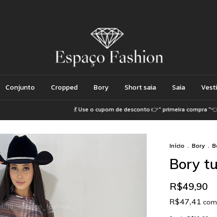
Conjunto
Cropped
Bory
Short saia
Saia
Vest
💃 Use o cupom de desconto 👉" primeira compra "👈

Início
.
Bory
.
B
Bory tu
R$49,90
R$47,41
com