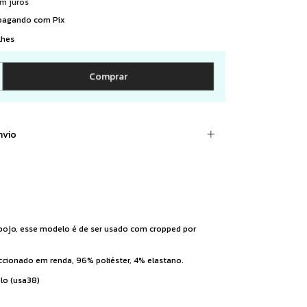
m juros
agando com Pix
lhes
nvio
bojo, esse modelo é de ser usado com cropped por
cionado em renda, 96% poliéster, 4% elastano.
lo (usa38)