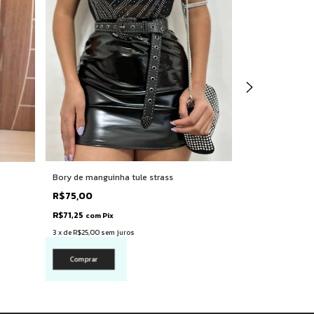
Bory de manguinha tule strass
Bory estampad
R$75,00
R$99,90
R$71,25
R$94,91
com
Pix
com
Pix
3
x
de
R$25,00
sem juros
3
x
de
R$33,30
sem 
Comprar