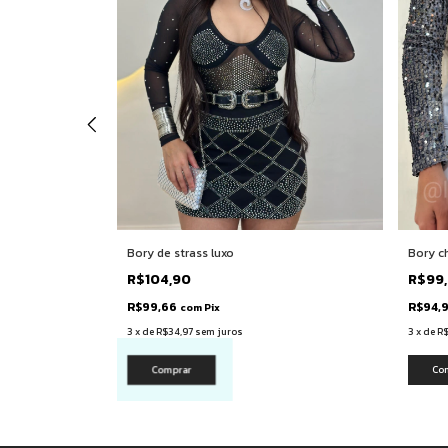
Bory de strass luxo
Bory c
a
R$104,90
R$99
R$99,66
R$94,
com
Pix
3
x
de
R$34,97
sem juros
3
x
de
R
Co