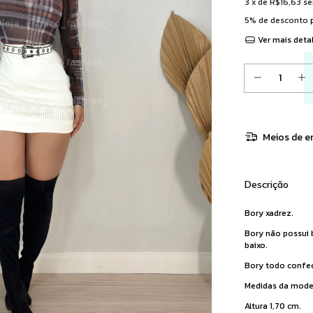
3
x de
R$16,63
se
5% de desconto
p
Ver mais deta
Meios de e
Descrição
Bory xadrez.
Bory não possui 
baixo.
Bory
todo confec
Medidas da mode
Altura 1,70 cm.