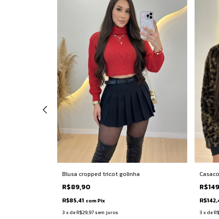
Blusa cropped tricot golinha
Casaco 
R$89,90
R$14
R$85,41
R$142,
com
Pix
3
x
de
R$29,97
sem juros
3
x
de
R$