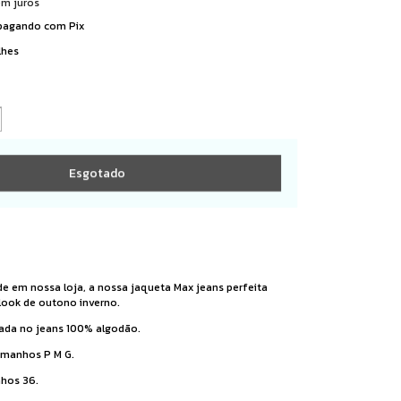
em juros
agando com Pix
lhes
e em nossa loja, a nossa jaqueta Max jeans perfeita
look de outono inverno.
ada no jeans 100% algodão.
tamanhos P M G.
nhos 36.