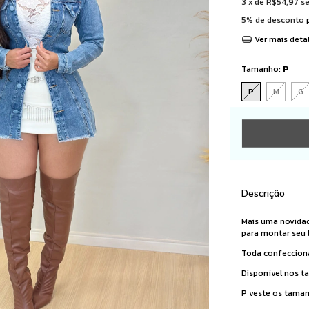
3
x de
R$54,97
s
5% de desconto
p
Ver mais deta
Tamanho:
P
P
M
G
Descrição
Mais uma novidad
para montar seu 
Toda confeccion
Disponível nos 
P veste os tama