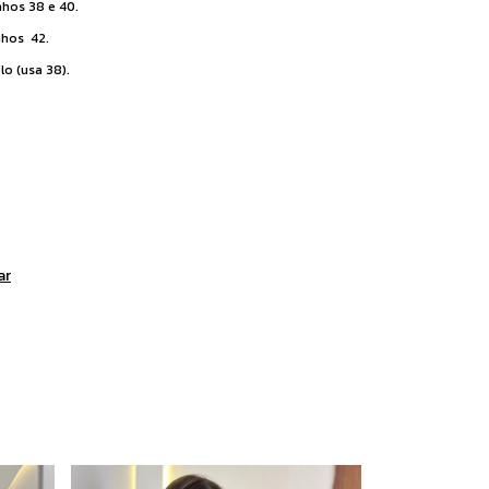
hos 38 e 40.
nhos 42.
o (usa 38).
ar