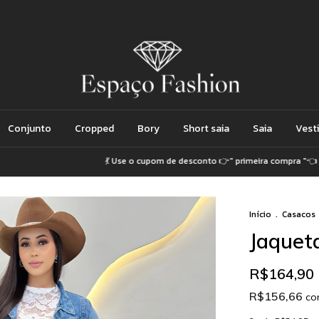
Conjunto
Cropped
Bory
Short saia
Saia
Vest
💃 Use o cupom de desconto 👉" primeira compra "👈
💃
Início
.
Casacos
Jaquet
R$164,90
R$156,66
c