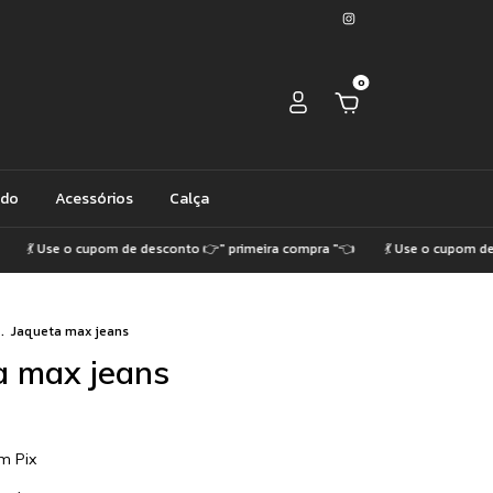
0
ido
Acessórios
Calça
 Use o cupom de desconto 👉" primeira compra "👈
💃 Use o cupom de desco
.
Jaqueta max jeans
a max jeans
om
Pix