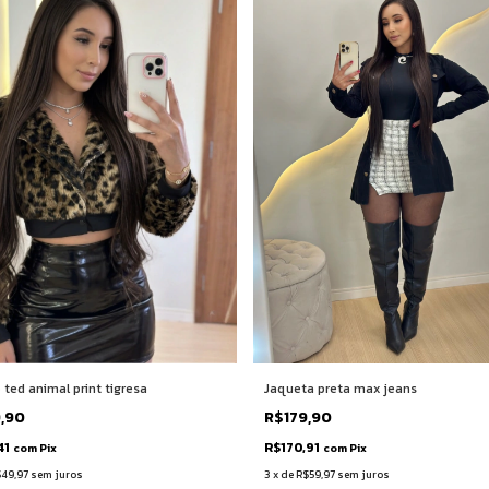
ted animal print tigresa
Jaqueta preta max jeans
9,90
R$179,90
41
R$170,91
com
Pix
com
Pix
49,97
sem juros
3
x
de
R$59,97
sem juros