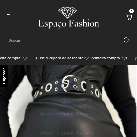
0
ra compra "👈
💃 Use o cupom de desconto 👉" primeira compra "👈
💃 
Esgotado