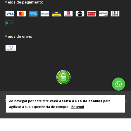
Meios de pagamento
Meios de envio
Ao navegar por este site
você aceita o uso de cookies
para
Copyright Loja Espaço Fashion - 34896461000106 - 2026. Todos os direitos reservados.
agilizar a sua experiência de compra.
Entendi