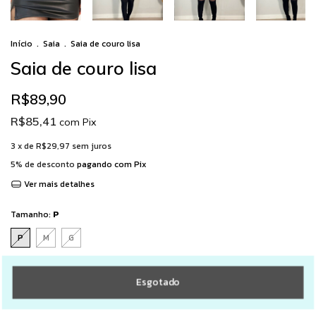
Início
.
Saia
.
Saia de couro lisa
Saia de couro lisa
R$89,90
R$85,41
com
Pix
3
x de
R$29,97
sem juros
5% de desconto
pagando com Pix
Ver mais detalhes
Tamanho:
P
P
M
G