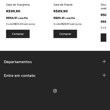
Saia de franjinha
Saia de Paetê
Short s
oval
R$99,90
R$89,90
R$89
R$94,91
R$85,41
com
Pix
com
Pix
R$85,
3
x
de
R$33,30
sem juros
3
x
de
R$29,97
sem juros
3
x
de
R
Comprar
Comprar
Co
Departamentos
Entre em contato