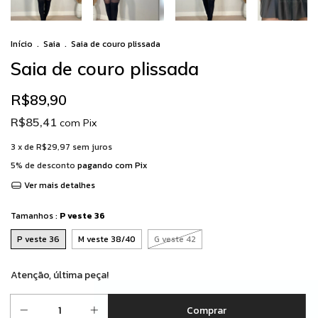
Início
.
Saia
.
Saia de couro plissada
Saia de couro plissada
R$89,90
R$85,41
com
Pix
3
x de
R$29,97
sem juros
5% de desconto
pagando com Pix
Ver mais detalhes
Tamanhos :
P veste 36
P veste 36
M veste 38/40
G veste 42
Atenção, última peça!