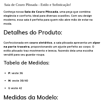
Saia de Couro Plissada - Estilo e Sofisticação!
Conheça nossa
Saia de Couro Plissada
, uma peça que combina
elegância e conforto, ideal para diversas ocasiões. Com seu design
moderno, essa saia é perfeita para quem não abre mão de estar na
moda.
Detalhes do Produto:
Confeccionada em
couro sintético
, a saia plissada apresenta um
zíper
na parte traseira
, proporcionando um ajuste perfeito ao corpo. O
estilo plissado traz movimento e leveza, fazendo dela uma escolha
versátil para seu guarda-roupa.
Tabela de Medidas:
P
: veste 36
M
: veste 38/40
G veste 42
Medidas da Modelo: