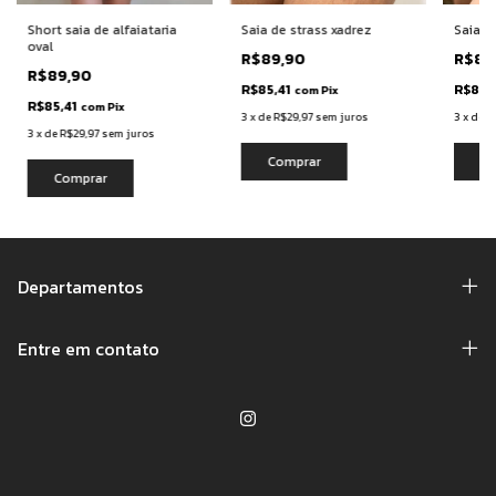
Short saia de alfaiataria
Saia de strass xadrez
Saia d
oval
R$89,90
R$89
R$89,90
R$85,41
R$85,
com
Pix
R$85,41
com
Pix
3
x
de
R$29,97
sem juros
3
x
de
R
3
x
de
R$29,97
sem juros
Comprar
Co
Comprar
Departamentos
Entre em contato