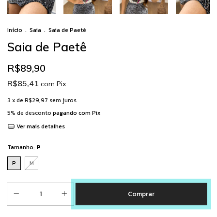
Início
.
Saia
.
Saia de Paetê
Saia de Paetê
R$89,90
R$85,41
com
Pix
3
x de
R$29,97
sem juros
5% de desconto
pagando com Pix
Ver mais detalhes
Tamanho:
P
P
M