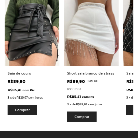
Saia de couro
Short saia branco de strass
Saia d
R$89,90
R$89,90
R$89
-
10
%
OFF
R$99,90
R$85,41
R$85,
com
Pix
R$85,41
com
Pix
3
x
de
R$29,97
sem juros
3
x
de
R
3
x
de
R$29,97
sem juros
Comprar
Co
Comprar