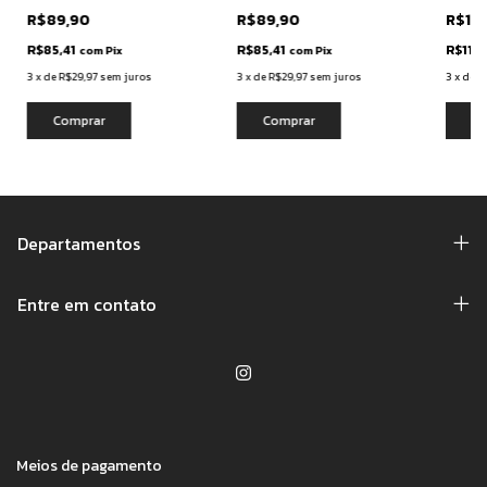
R$89,90
R$89,90
R$11
R$85,41
R$85,41
R$113
com
Pix
com
Pix
3
x
de
R$29,97
sem juros
3
x
de
R$29,97
sem juros
3
x
de
R
Comprar
Comprar
Co
Departamentos
Entre em contato
Meios de pagamento