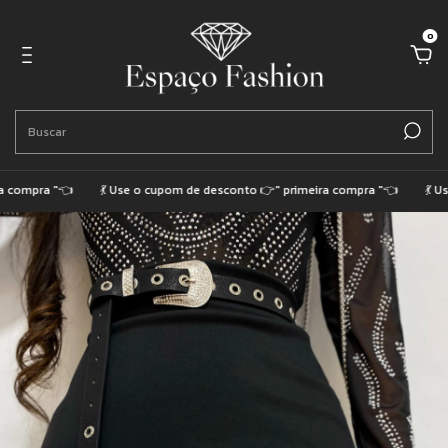
0
compra "👈
💃 Use o cupom de desconto 👉" primeira compra "👈
💃 Use