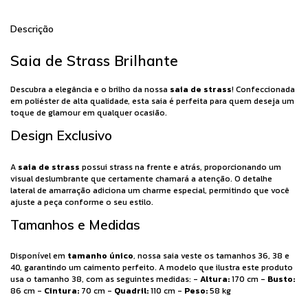
Descrição
Saia de Strass Brilhante
Descubra a elegância e o brilho da nossa
saia de strass
! Confeccionada
em poliéster de alta qualidade, esta saia é perfeita para quem deseja um
toque de glamour em qualquer ocasião.
Design Exclusivo
A
saia de strass
possui strass na frente e atrás, proporcionando um
visual deslumbrante que certamente chamará a atenção. O detalhe
lateral de amarração adiciona um charme especial, permitindo que você
ajuste a peça conforme o seu estilo.
Tamanhos e Medidas
Disponível em
tamanho único
, nossa saia veste os tamanhos 36, 38 e
40, garantindo um caimento perfeito. A modelo que ilustra este produto
usa o tamanho 38, com as seguintes medidas: -
Altura:
170 cm -
Busto:
86 cm -
Cintura:
70 cm -
Quadril:
110 cm -
Peso:
58 kg