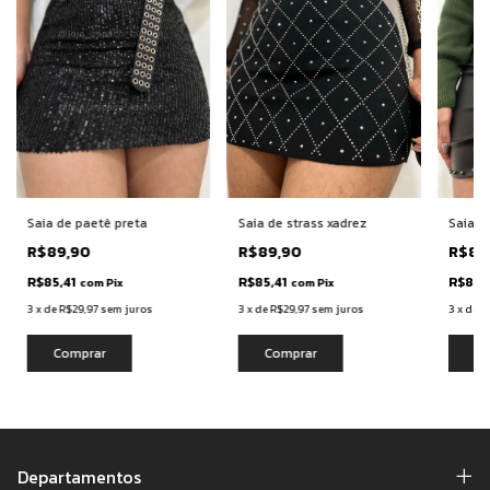
Saia de paetê preta
Saia de strass xadrez
Saia d
R$89,90
R$89,90
R$89
R$85,41
R$85,41
R$85,
com
Pix
com
Pix
3
x
de
R$29,97
sem juros
3
x
de
R$29,97
sem juros
3
x
de
R
Comprar
Comprar
Co
Departamentos